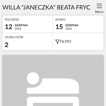
WILLA "JANECZKA" BEATA FRYC
Menu
POCZĄTEK
KONIEC
12
15
SIERPNIA
SIERPNIA
2026
2026
LICZBA OSÓB
2
FILTRY