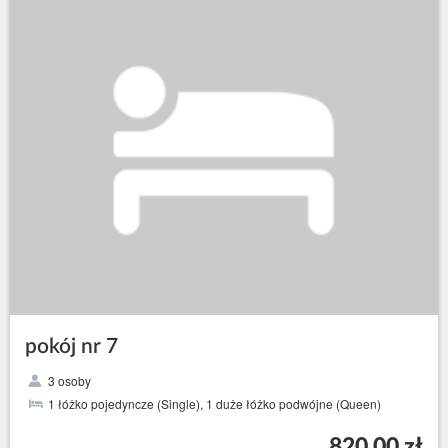
pokój nr 7
3 osoby
1 łóżko pojedyncze (Single), 1 duże łóżko podwójne (Queen)
820,00 zł